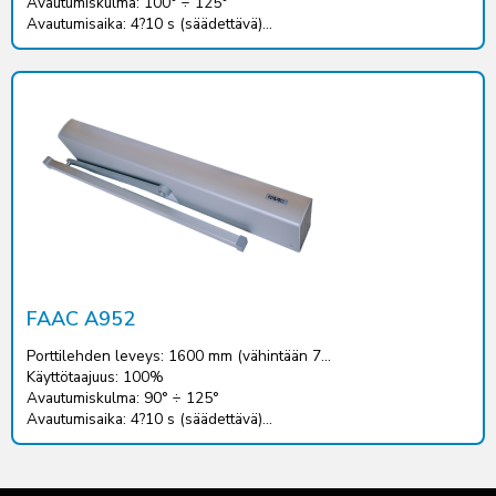
Avautumiskulma: 100° ÷ 125°
Avautumisaika: 4?10 s (säädettävä)...
FAAC A952
Porttilehden leveys: 1600 mm (vähintään 7...
Käyttötaajuus: 100%
Avautumiskulma: 90° ÷ 125°
Avautumisaika: 4?10 s (säädettävä)...