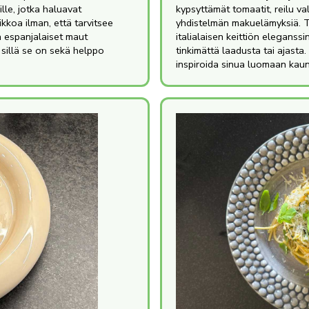
lle, jotka haluavat
kypsyttämät tomaatit, reilu va
iikkoa ilman, että tarvitsee
yhdistelmän makuelämyksiä. 
ja espanjalaiset maut
italialaisen keittiön eleganssi
 sillä se on sekä helppo
tinkimättä laadusta tai ajasta
inspiroida sinua luomaan kaunis