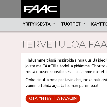
YRITYKSESTÄ
TUOTTET
KÄYTTÖ
TERVETULOA FAA
Haluamme tässä inspiroida sinua uusilla ideoil
joista me FAACilla todella pidämme: Chorizo-
niistä nousee suosikiksesi – lisäämme mielel
Onko sinulla oma pastavinkkisi, jonka haluais
voimme tehdä arjesta hieman parempaa!
OTA YHTEYTTÄ FAACIIN