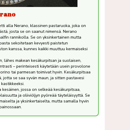
erano
ti alla Nerano, klassinen pastaruoka, joka on
ästä, josta se on saanut nimensä. Nerano
alfin rannikolla. Se on yksinkertainen mutta
 pasta sekoitetaan kevyesti paistetun
uston kanssa, kunnes kaikki muuttuu kermaiseksi
n, lähes makean kesäkurpitsan ja suolaisen,
ntrasti – perinteisesti käytetään usein provolone
rino tai parmesan toimivat hyvin. Kesäkurpitsaa
sä, jotta se saa syvän maun, ja sitten pastavesi
 kastikkeeksi.
a kesäinen, jossa on selkeää kesäkurpitsaa,
laisuutta ja oliiviöljyn pyöreää täyteläisyyttä. Se
aiselta ja yksinkertaiselta, mutta samalla hyvin
sapainossaan.