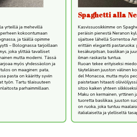
Spaghetti alla N
a yrteillä ja mehevillä
Kasvissuosikkimme on Spaghet
ko perheen kokoontumaan
peräisin pienestä Neranon kyl
ognassa, ja täällä opimme
sijaitsee lähellä Sorrentoa Am
ytti – Bolognassa tarjoillaan
erittäin elegantti pastaruoka:
s, joka ylittää tavalliset
kesäkurpitsan, basilikan ja ju
ismainen mutta moderni. Tässä
ilman raskasta tuntua.
 tarjoaa myös yhdessäolon ja
Ruoan tekee erityiseksi miedo
a tulos on maaginen: pata,
täyteläisen juuston välinen ko
ssa pasta on kääritty syviin
del Monacoa, mutta myös peco
t työn. Tartu tilaisuuteen
paistetaan hitaasti oliiviöljys
oanlaitosta parhaimmillaan.
sitoo kaiken yhteen silkkiseksi
Maku on kermainen, yrttinen j
tuoretta basilikaa, juuston suo
on ruoka, joka tuntuu maalaism
italialaiselta ja ylelliseltä ta