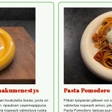
 makumenestys
Pasta Pomodoro
 houkutella itseäsi, josta on
Pitkän työpäivän jälkeen voi o
on, ripauksen cayennepippuria,
valmistaa nopeasti annos, jok
ämä nopeasti valmistuva ruoka
Pasta Pomodoro tarjoaa juuri 