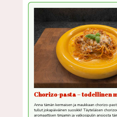
Chorizo-pasta – todellinen
Anna tämän kermaisen ja maukkaan chorizo-pastan
tullut jokapäiväinen suosikki! Täyteläisen choriz
aromaattisen timjamin ja valkosipulin ansiosta t