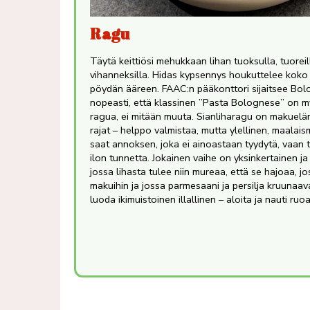
Ragu
Täytä keittiösi mehukkaan lihan tuoksulla, tuoreill
vihanneksilla. Hidas kypsennys houkuttelee ko
pöydän ääreen. FAAC:n pääkonttori sijaitsee Bol
nopeasti, että klassinen ”Pasta Bolognese” on my
ragua, ei mitään muuta. Sianliharagu on makuelämy
rajat – helppo valmistaa, mutta ylellinen, maala
saat annoksen, joka ei ainoastaan ​​tyydytä, vaan
ilon tunnetta. Jokainen vaihe on yksinkertainen j
jossa lihasta tulee niin mureaa, että se hajoaa, jo
makuihin ja jossa parmesaani ja persilja kruunaava
luoda ikimuistoinen illallinen – aloita ja nauti ru