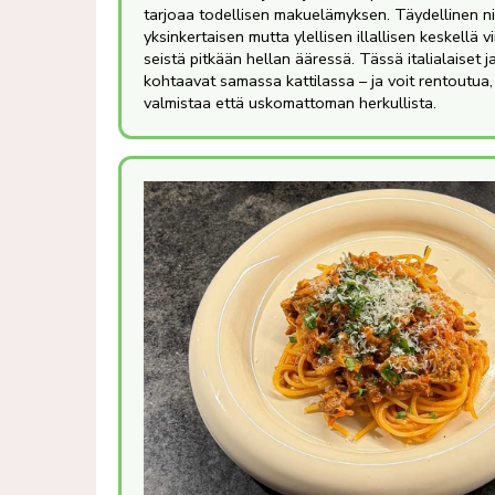
tarjoaa todellisen makuelämyksen. Täydellinen nii
yksinkertaisen mutta ylellisen illallisen keskellä v
seistä pitkään hellan ääressä. Tässä italialaiset 
kohtaavat samassa kattilassa – ja voit rentoutua,
valmistaa että uskomattoman herkullista.