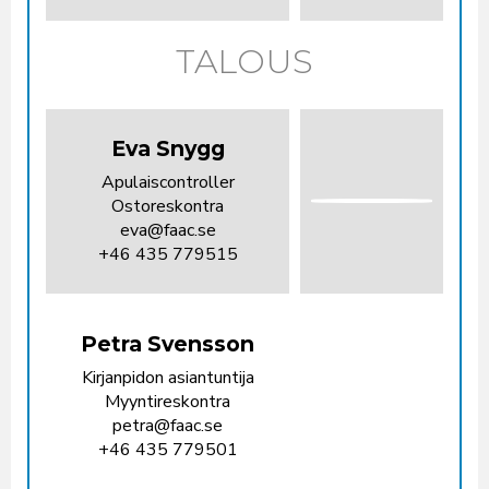
TALOUS
Eva Snygg
Apulaiscontroller
Ostoreskontra
eva@faac.se
+46 435 779515
Petra Svensson
Kirjanpidon asiantuntija
Myyntireskontra
petra@faac.se
+46 435 779501