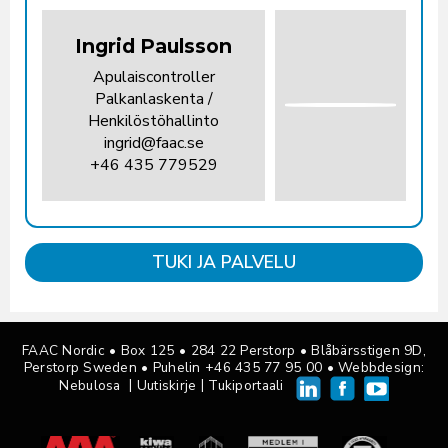
Ingrid Paulsson
Apulaiscontroller
Palkanlaskenta /
Henkilöstöhallinto
ingrid@faac.se
+46 435 779529
TUKI JA PALVELU
FAAC Nordic • Box 125
•
284 22 Perstorp • Blåbärsstigen 9D,
Perstorp Sweden •
Puhelin +46 435 77 95 00
• Webbdesign:
|
|
Nebulosa
Uutiskirje
Tukiportaali