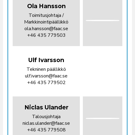
Ola Hansson
Toimitusjohtaja /
Markkinointipäällikkö
ola.hansson@faac.se
+46 435 779503
Ulf Ivarsson
Tekninen päällikkö
ulf.ivarsson@faac.se
+46 435 779502
Niclas Ulander
Talousjohtaja
niclas.ulander@faac.se
+46 435 779508