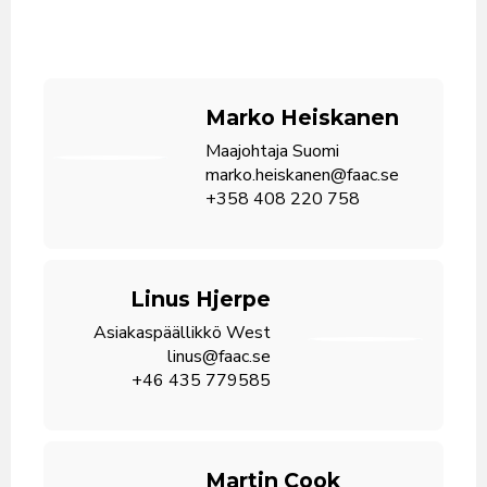
Marko Heiskanen
Maajohtaja Suomi
marko.heiskanen@faac.se
+358 408 220 758
Linus Hjerpe
Asiakaspäällikkö West
linus@faac.se
+46 435 779585
Martin Cook