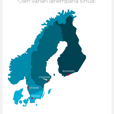
Olen vähän lähempänä sinua!