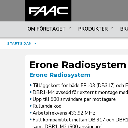
OM FÖRETAGET
PRODUKTER
BR
STARTSIDAN
>
Erone Radiosystem
Erone Radiosystem
Tilläggskort för både EP103 (DB317) och
DBR1-M4 avsedd för externt montage med
Upp till 500 användare per mottagare
Rullande kod
Arbetsfrekvens 433,92 MHz
Full kompabilitet mellan DB 317 och DBR1
samt DBR1-M2 (500 användare)