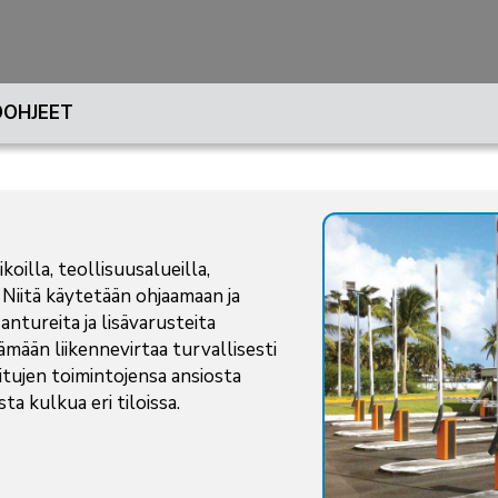
OHJEET
oilla, teollisuusalueilla,
a. Niitä käytetään ohjaamaan ja
ntureita ja lisävarusteita
tämään liikennevirtaa turvallisesti
itujen toimintojensa ansiosta
a kulkua eri tiloissa.