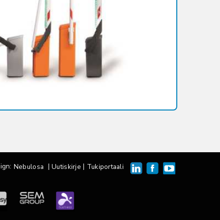
ign:
|
|
Nebulosa
Uutiskirje
Tukiportaali