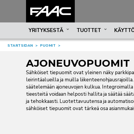
YRITYKSESTÄ
TUOTTET
KÄYTTÖ
STARTSIDAN
>
PUOMIT
>
AJONEUVOPUOMIT
Sähköiset tiepuomit ovat yleinen näky parkkipaik
leirintäalueilla ja muilla liikenteenohjausrajoill
säätelemään ajoneuvojen kulkua. Integroimalla a
tieesteitä voidaan helposti hallita ja säätää sää
ja tehokkaasti. Luotettavuutensa ja automatiso
sähköiset tiepuomit ovat tärkeä osa asianmukaist