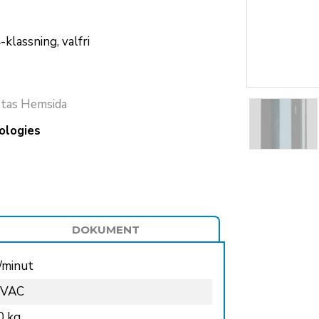
klassning, valfri
tas Hemsida
ologies
DOKUMENT
./minut
 VAC
0 kg