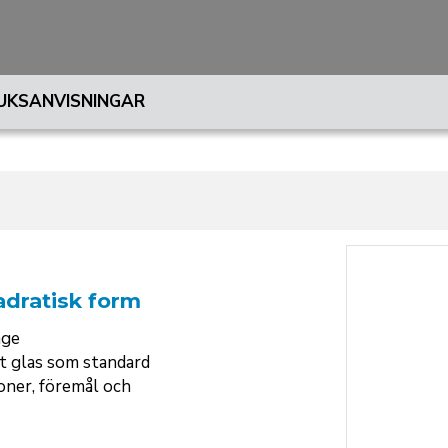
UKSANVISNINGAR
adratisk form
age
t glas som standard
oner, föremål och