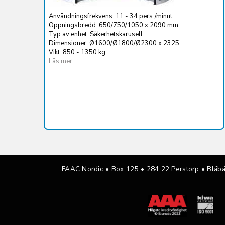
Användningsfrekvens: 11 - 34 pers./minut
Öppningsbredd: 650/750/1050 x 2090 mm
Typ av enhet: Säkerhetskarusell
Dimensioner: Ø1600/Ø1800/Ø2300 x 2325...
Vikt: 850 - 1350 kg
Läs mer
FAAC Nordic • Box 125
•
284 22 Perstorp • Blåb