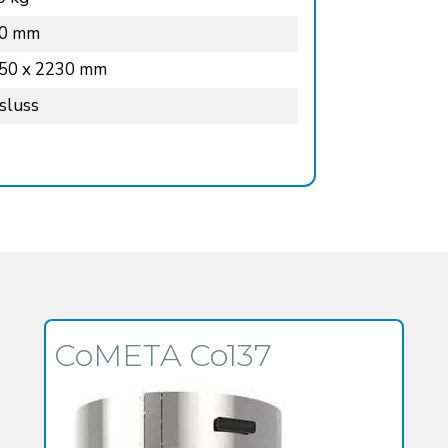
00 mm
050 x 2230 mm
sluss
CoMETA Co137