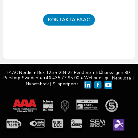
KONTAKTA FAAC
FAAC Nordic • Box 125
•
284 22 Perstorp • Blåbärsstigen 9D,
Perstorp Sweden •
+46 435 77 95 00
• Webbdesign:
|
Nebulosa
|
Nyhetsbrev
Supportportal