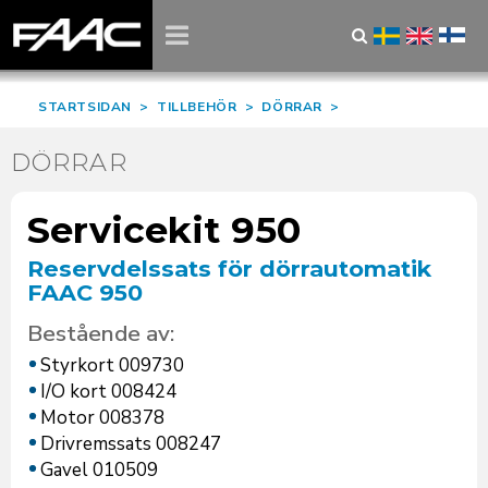
STARTSIDAN
>
TILLBEHÖR
>
DÖRRAR
>
DÖRRAR
Servicekit 950
Reservdelssats för dörrautomatik
FAAC 950
Bestående av:
Styrkort 009730
I/O kort 008424
Motor 008378
Drivremssats 008247
Gavel 010509