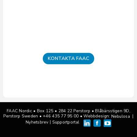
KONTAKTA FAAC
FAAC Nordic • Box 125
•
284 22 Perstorp • Blåbärsstigen 9D,
Perstorp Sweden •
+46 435 77 95 00
• Webbdesign:
|
Nebulosa
|
Nyhetsbrev
Supportportal