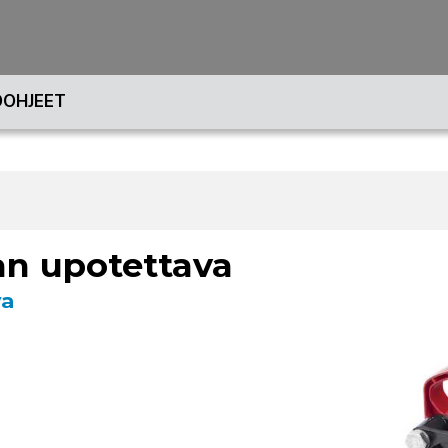
OHJEET
n upotettava
va