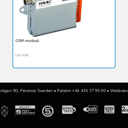
GSM-moduuli
Läs mer
sstigen 9D, Perstorp Sweden •
Puhelin +46 435 77 95 00
• Webbdes