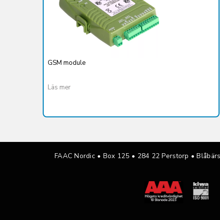
GSM module
Läs mer
FAAC Nordic • Box 125
•
284 22 Perstorp • Blåbär