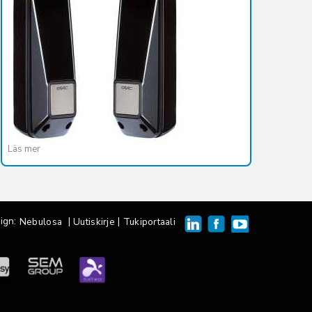
Läs mer
ign:
|
|
Nebulosa
Uutiskirje
Tukiportaali