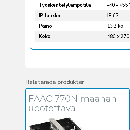
Työskentelylämpötila
-40 - +55 
IP luokka
IP 67
Paino
13,2 kg
Koko
480 x 270
Relaterade produkter
FAAC 770N maahan
upotettava