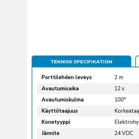
TEKNISK SPECIFIKATION
Porttilehden leveys
2 m
Avautumisaika
12 s
Avautumiskulma
100°
Käyttötaajuus
Korkeataa
Konetyyppi
Elektrohy
Jännite
24 VDC