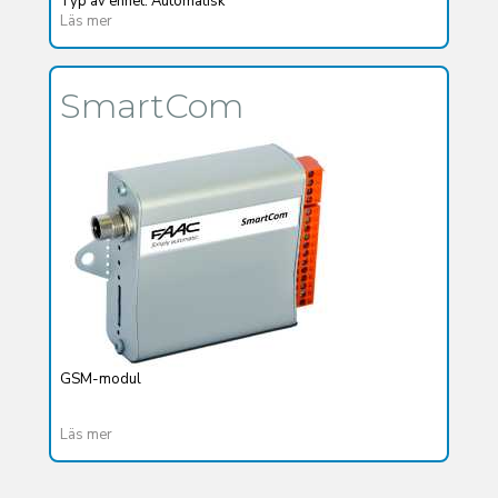
Typ av enhet: Automatisk
Läs mer
SmartCom
GSM-modul
Läs mer