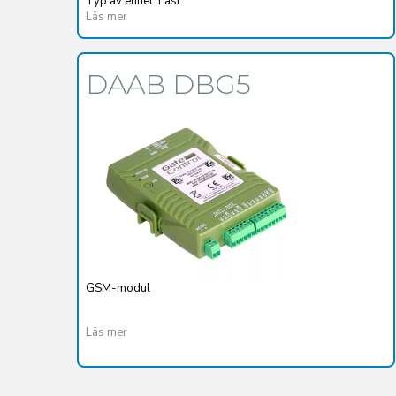
Typ av enhet: Fast
Läs mer
DAAB DBG5
GSM-modul
Läs mer