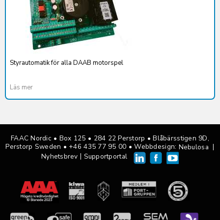
Styrautomatik för alla DAAB motorspel
Läs mer
FAAC Nordic • Box 125
•
284 22 Perstorp • Blåbärsstigen 9D,
Perstorp Sweden •
+46 435 77 95 00
• Webbdesign:
|
Nebulosa
|
Nyhetsbrev
Supportportal